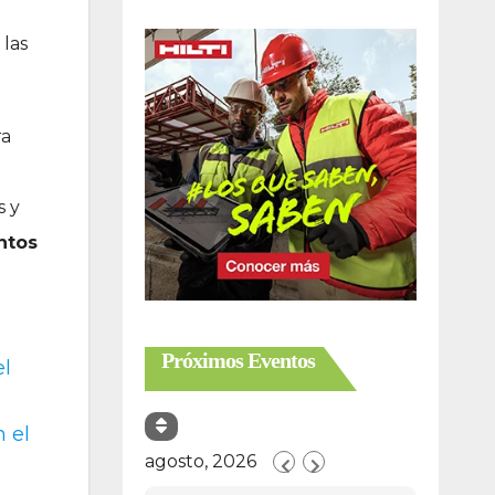
 las
ra
s y
ntos
Próximos Eventos
el
 el
agosto, 2026