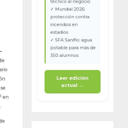
técnico al negocio
✓ Mundial 2026:
protección contra
incendios en
estadios
✓ SFA Saniflo: agua
potable para más de
-
350 alumnos
de
ario
Leer edición
ión
actual →
 se
2
en
.
 de