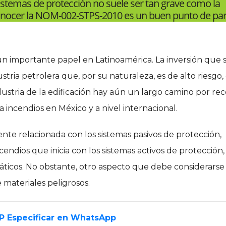
 sistemas de protección no suele ser tan grave como la
onocer la NOM-002-STPS-2010 es un buen punto de par
n importante papel en Latinoamérica. La inversión que 
tria petrolera que, por su naturaleza, es de alto riesgo,
dustria de la edificación hay aún un largo camino por rec
 incendios en México y a nivel internacional.
nte relacionada con los sistemas pasivos de protección,
endios que inicia con los sistemas activos de protección,
áticos. No obstante, otro aspecto que debe considerarse
materiales peligrosos.
EP Especificar en WhatsApp