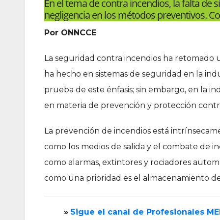
En el tema de contra incendios, la falta de
negligencia en los métodos preventivos. C
Por ONNCCE
La seguridad contra incendios ha retomado u
ha hecho en sistemas de seguridad en la indus
prueba de este énfasis; sin embargo, en la in
en materia de prevención y protección contra
La prevención de incendios está intrínsecame
como los medios de salida y el combate de inc
como alarmas, extintores y rociadores autom
como una prioridad es el almacenamiento de 
»
‎Sigue el canal de Profesionales M