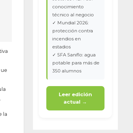
conocimiento
técnico al negocio
✓ Mundial 2026:
protección contra
incendios en
estadios
tiva
✓ SFA Saniflo: agua
potable para más de
que
350 alumnos
ula
Leer edición
.
actual →
 la