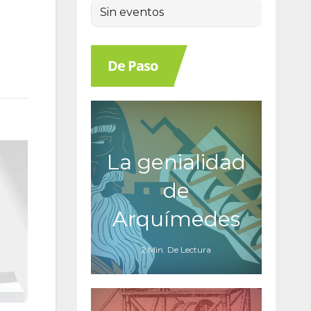
Sin eventos
De Paso
La genialidad
de
Arquímedes
2 Min. De Lectura