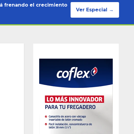
tá frenando el crecimiento
Ver Especial →