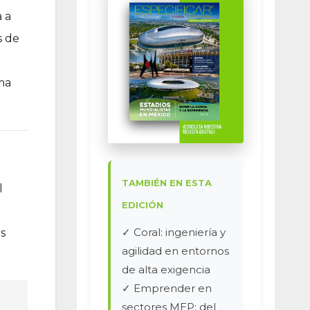
 a
s de
ma
TAMBIÉN EN ESTA
l
EDICIÓN
✓ Coral: ingeniería y
os
agilidad en entornos
de alta exigencia
✓ Emprender en
sectores MEP: del