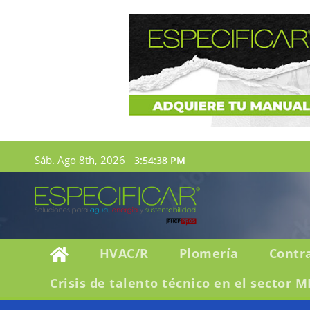
Sáb. Ago 8th, 2026
3:54:39 PM
HVAC/R
Plomería
Contr
Crisis de talento técnico en el sector M