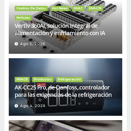
Centros De Datos
Hot News
HVAC
HVAC/R
Noticias
Vertiv 360AI, solución integral de
alimentación y enfriamiento con IA
Ago 5, 2026
HVACR
Productos
Refrigeración
AK-CC25 Pro, de Danfoss, controlador
para las exigencias de la refrigeración
comercial
Ago 4, 2026