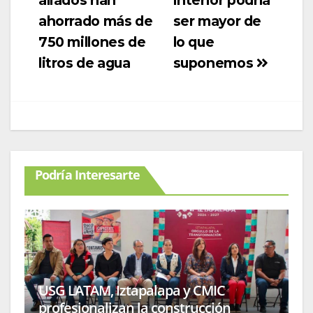
aliados han
interior podría
ahorrado más de
ser mayor de
750 millones de
lo que
litros de agua
suponemos
Podría Interesarte
USG LATAM, Iztapalapa y CMIC
profesionalizan la construcción