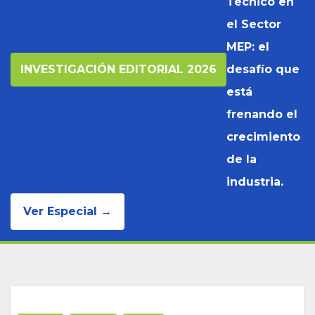
Técnico en
el Sector
MEP: el
INVESTIGACIÓN EDITORIAL 2026
desafío que
está
frenando el
crecimiento
de la
industria.
Ver Especial →