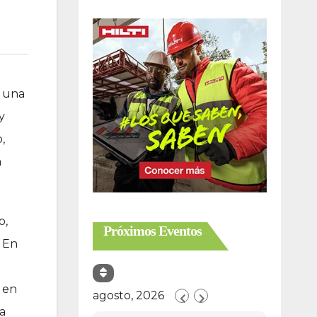
e una
y
,
a
o,
Próximos Eventos
. En
 en
agosto, 2026
la