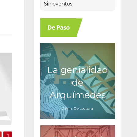
Sin eventos
De Paso
La genialidad
de
Arquímedes
2 Min. De Lectura