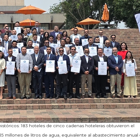
istóricos: 183 hoteles de cinco cadenas hoteleras obtuvieron el
5 millones de litros de agua, equivalente al abastecimiento anual