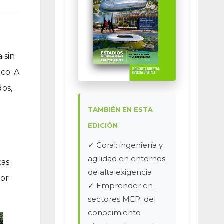
 sin
co. A
dos,
TAMBIÉN EN ESTA
EDICIÓN
✓ Coral: ingeniería y
agilidad en entornos
tas
de alta exigencia
por
✓ Emprender en
sectores MEP: del
conocimiento