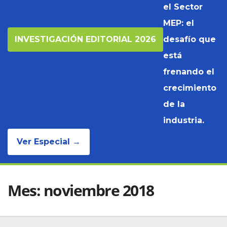
el Sector
MEP: el
INVESTIGACIÓN EDITORIAL 2026
desafío que
está
frenando el
crecimiento
de la
industria.
Ver Especial →
Mes:
noviembre 2018