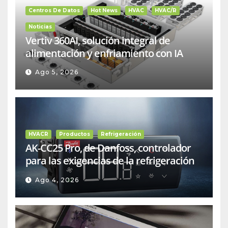
Centros De Datos
Hot News
HVAC
HVAC/R
Noticias
Vertiv 360AI, solución integral de
alimentación y enfriamiento con IA
Ago 5, 2026
HVACR
Productos
Refrigeración
AK-CC25 Pro, de Danfoss, controlador
para las exigencias de la refrigeración
comercial
Ago 4, 2026