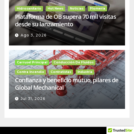
Hidrosanitario
Hot News
Noticias
Plomería
Plataforma de OB supera 70 mil visitas
desde su lanzamiento
Ago 3, 2026
Carrusel Principal
Conducción De Fluidos
Contra Incendio
Contratistas
Industria
Confianza y beneficio mutuo, pilares de
Global Mechanical
Jul 31, 2026