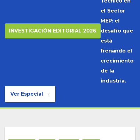
Técnico en
el Sector
MEP: el
INVESTIGACIÓN EDITORIAL 2026
desafío que
está
frenando el
crecimiento
de la
industria.
Ver Especial →