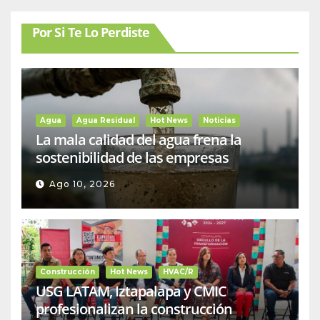
Por Si Te Lo Perdiste
Agua
Agua Residual
Hot News
Noticias
La mala calidad del agua frena la
sostenibilidad de las empresas
Ago 10, 2026
Construcción
Hot News
HVAC/R
USG LATAM, Iztapalapa y CMIC
profesionalizan la construcción