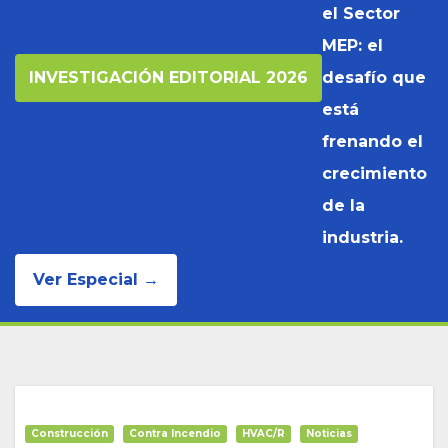
el Sector
MEP: el
INVESTIGACIÓN EDITORIAL 2026
desafío que
está
frenando el
crecimiento
de la
industria.
Ver Especial →
Construcción
Contra Incendio
HVAC/R
Noticias