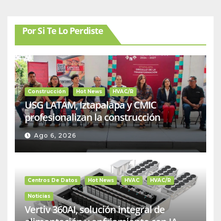
Por Si Te Lo Perdiste
Construcción
Hot News
HVAC/R
USG LATAM, Iztapalapa y CMIC
profesionalizan la construcción
Ago 6, 2026
Centros De Datos
Hot News
HVAC
HVAC/R
Noticias
Vertiv 360AI, solución integral de