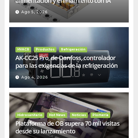
alimentación y enfriamiento con IA
Ago 5, 2026
HVACR
Productos
Refrigeración
AK-CC25 Pro, de Danfoss, controlador
para las exigencias de la refrigeración
comercial
Ago 4, 2026
Hidrosanitario
Hot News
Noticias
Plomería
Plataforma de OB supera 70 mil visitas
desde su lanzamiento