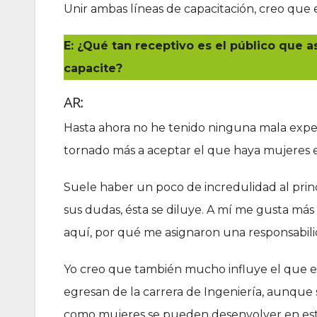
Unir ambas líneas de capacitación, creo que
E: ¿Qué tan receptivo es el público que a
capacite?
AR:
Hasta ahora no he tenido ninguna mala expe
tornado más a aceptar el que haya mujeres en
Suele haber un poco de incredulidad al prin
sus dudas, ésta se diluye. A mí me gusta má
aquí, por qué me asignaron una responsabil
Yo creo que también mucho influye el que 
egresan de la carrera de Ingeniería, aunqu
como mujeres se pueden desenvolver en est