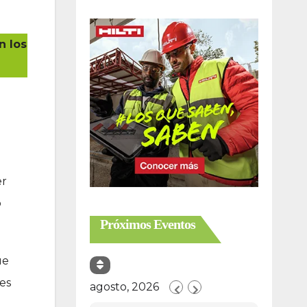
n los
er
o
Próximos Eventos
ue
es
agosto, 2026