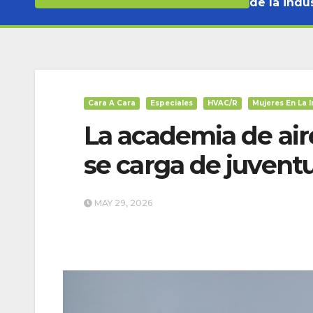
de la indus
Cara A Cara
Especiales
HVAC/R
Mujeres En La I
La academia de air
se carga de juvent
MAY 29, 2026