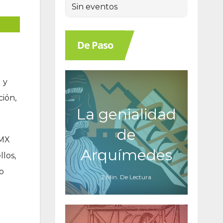
Sin eventos
De Paso
 y
ción,
La genialidad
de
DMX
Arquímedes
los,
lo
2 Min. De Lectura