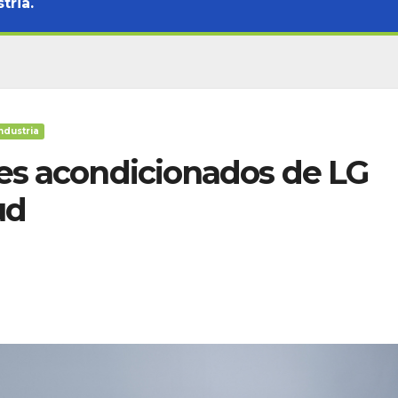
tria.
ndustria
es acondicionados de LG
ud