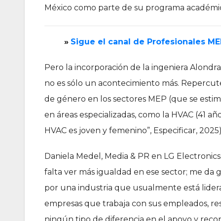
México como parte de su programa académi
»
‎Sigue el canal de Profesionales M
Pero la incorporación de la ingeniera Alond
no es sólo un acontecimiento más. Repercute
de género en los sectores MEP (que se estim
en áreas especializadas, como la HVAC (41 años
HVAC es joven y femenino”, Especificar, 2025);
Daniela Medel, Media & PR en LG Electronic
falta ver más igualdad en ese sector; me da
por una industria que usualmente está lide
empresas que trabaja con sus empleados, res
ningún tipo de diferencia en el apoyo y reco