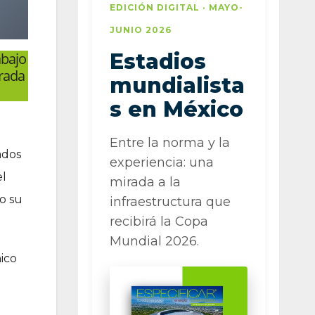
EDICIÓN DIGITAL · MAYO-
JUNIO 2026
Estadios
abajo
brada
mundialista
s en México
Entre la norma y la
ados
experiencia: una
el
mirada a la
ro su
infraestructura que
recibirá la Copa
Mundial 2026.
nico