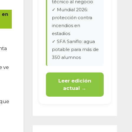
técnico al negocio
✓ Mundial 2026:
e en
protección contra
incendios en
estadios
✓ SFA Saniflo: agua
nta
potable para más de
350 alumnos
e ve
Leer edición
actual →
rque