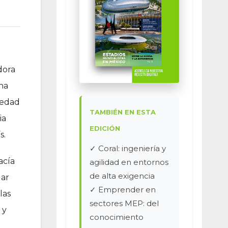
dora
ha
 edad
TAMBIÉN EN ESTA
ia
EDICIÓN
s.
✓ Coral: ingeniería y
acía
agilidad en entornos
de alta exigencia
dar
✓ Emprender en
las
sectores MEP: del
 y
conocimiento