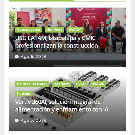
Construcción
Hot News
HVAC/R
USG LATAM, Iztapalapa y CMIC
profesionalizan la construcción
Ago 6, 2026
Centros De Datos
Hot News
HVAC
HVAC/R
Noticias
Vertiv 360AI, solución integral de
alimentación y enfriamiento con IA
Ago 5, 2026