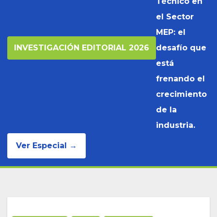
Técnico en
el Sector
MEP: el
INVESTIGACIÓN EDITORIAL 2026
desafío que
está
frenando el
crecimiento
de la
industria.
Ver Especial →