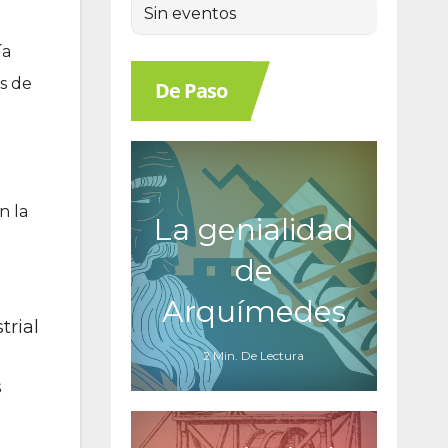
Sin eventos
ía
os de
De Paso
n la
La genialidad
de
Arquímedes
trial
2 Min. De Lectura
s