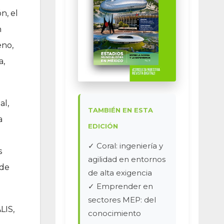
n, el
n
eno,
a,
al,
TAMBIÉN EN ESTA
a
EDICIÓN
✓ Coral: ingeniería y
s
agilidad en entornos
 de
de alta exigencia
✓ Emprender en
sectores MEP: del
LIS,
conocimiento