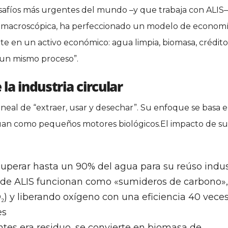
safíos más urgentes del mundo –y que trabaja con ALIS–
n macroscópica, ha perfeccionado un modelo de econom
rte en un activo económico: agua limpia, biomasa, crédit
 un mismo proceso”.
la industria circular
eal de “extraer, usar y desechar”. Su enfoque se basa e
túan como pequeños motores biológicos.El impacto de su
uperar hasta un 90% del agua para su reúso indus
 de ALIS funcionan como «sumideros de carbono»,
) y liberando oxígeno con una eficiencia 40 vece
es
tes era residuo, se convierte en biomasa de