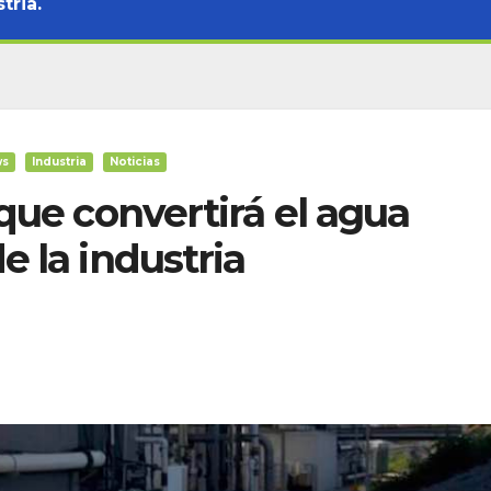
tria.
ws
Industria
Noticias
 que convertirá el agua
e la industria