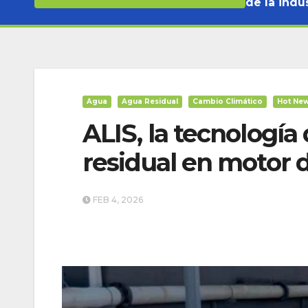
de la indus
Agua
Agua Residual
Cambio Climático
Hot Ne
ALIS, la tecnología
residual en motor d
FEB 4, 2026