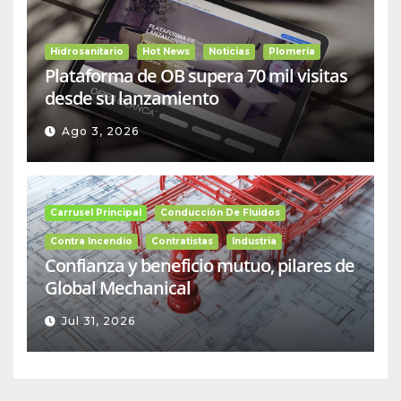
Hidrosanitario
Hot News
Noticias
Plomería
Plataforma de OB supera 70 mil visitas
desde su lanzamiento
Ago 3, 2026
Carrusel Principal
Conducción De Fluidos
Contra Incendio
Contratistas
Industria
Confianza y beneficio mutuo, pilares de
Global Mechanical
Jul 31, 2026