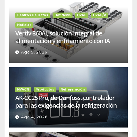
Centros De Datos
Hot News
HVAC
HVAC/R
Noticias
Vertiv 360AI, solución integral de
alimentación y enfriamiento con IA
Ago 5, 2026
HVACR
Productos
Refrigeración
AK-CC25 Pro, de Danfoss, controlador
para las exigencias de la refrigeración
comercial
Ago 4, 2026