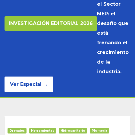
el Sector
MEP: el
INVESTIGACIÓN EDITORIAL 2026
desafío que
está
frenando el
crecimiento
de la
industria.
Ver Especial →
Drenajes
Herramientas
Hidrosanitario
Plomería