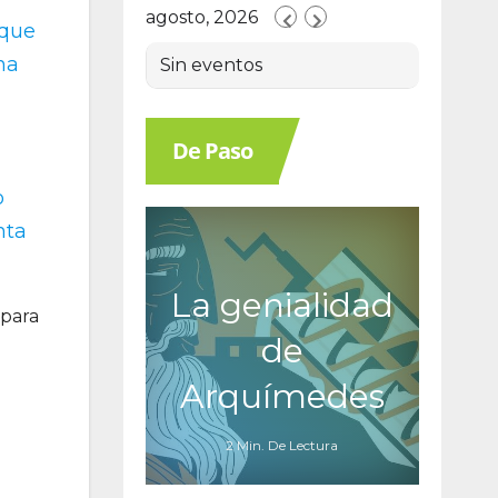
agosto, 2026
 que
na
Sin eventos
De Paso
o
nta
La genialidad
 para
de
Arquímedes
2 Min. De Lectura