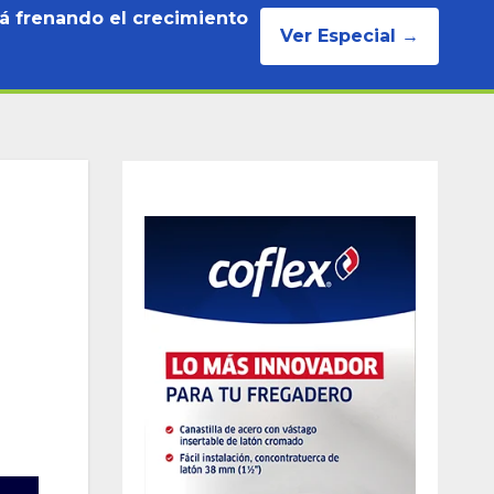
tá frenando el crecimiento
Ver Especial →