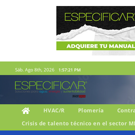
Sáb. Ago 8th, 2026
1:57:22 PM
HVAC/R
Plomería
Contr
Crisis de talento técnico en el sector M