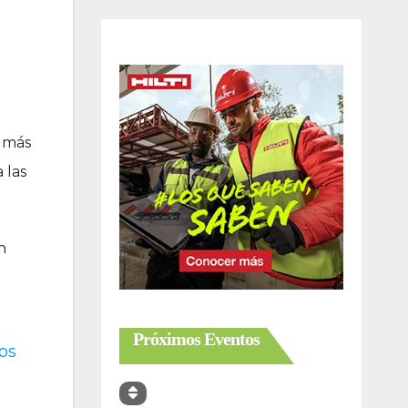
o más
 las
n
Próximos Eventos
os