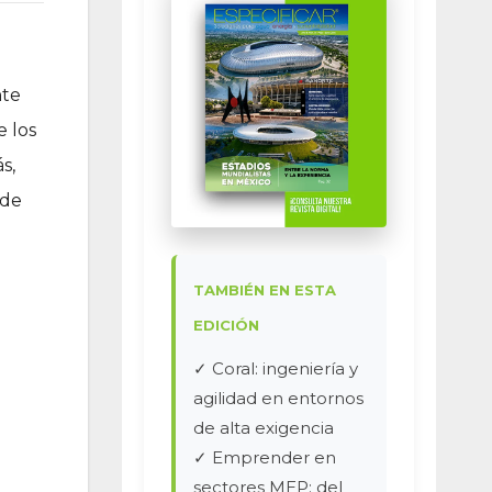
nte
e los
s,
 de
TAMBIÉN EN ESTA
EDICIÓN
✓ Coral: ingeniería y
agilidad en entornos
de alta exigencia
✓ Emprender en
sectores MEP: del