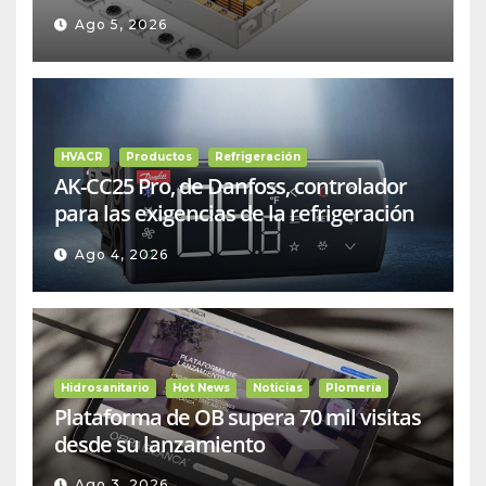
Ago 5, 2026
HVACR
Productos
Refrigeración
AK-CC25 Pro, de Danfoss, controlador
para las exigencias de la refrigeración
comercial
Ago 4, 2026
Hidrosanitario
Hot News
Noticias
Plomería
Plataforma de OB supera 70 mil visitas
desde su lanzamiento
Ago 3, 2026