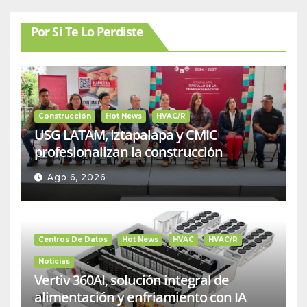
Por Si Te Lo Perdiste
Construcción
Hot News
HVAC/R
USG LATAM, Iztapalapa y CMIC
profesionalizan la construcción
Ago 6, 2026
Centros De Datos
Hot News
HVAC
HVAC/R
Noticias
Vertiv 360AI, solución integral de
alimentación y enfriamiento con IA