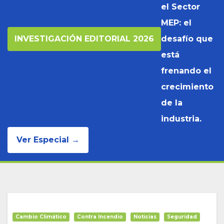
el Sector
MEP: el
INVESTIGACIÓN EDITORIAL 2026
desafío que
está
frenando el
crecimiento
de la
industria.
Ver Especial →
Cambio Climático
Contra Incendio
Noticias
Seguridad