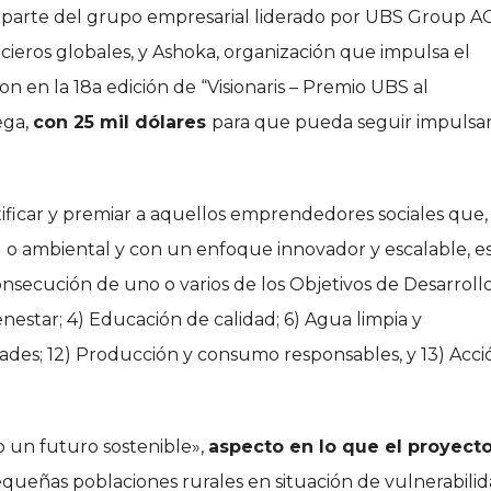
y parte del grupo empresarial liderado por UBS Group AG
ncieros globales, y Ashoka, organización que impulsa el
n en la 18a edición de “Visionaris – Premio UBS al
ega,
con 25 mil dólares
para que pueda seguir impuls
tificar y premiar a aquellos emprendedores sociales que,
ial o ambiental y con un enfoque innovador y escalable, e
onsecución de uno o varios de los Objetivos de Desarroll
ienestar; 4) Educación de calidad; 6) Agua limpia y
ades; 12) Producción y consumo responsables, y 13) Acci
o un futuro sostenible»,
aspecto en lo que el proyect
equeñas poblaciones rurales en situación de vulnerabili