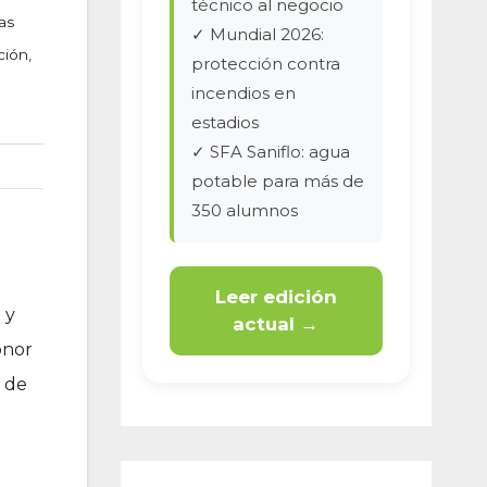
técnico al negocio
as
✓ Mundial 2026:
ción,
protección contra
incendios en
estadios
✓ SFA Saniflo: agua
potable para más de
350 alumnos
Leer edición
 y
actual →
onor
 de