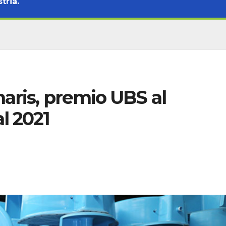
tria.
naris, premio UBS al
l 2021