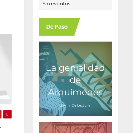
Sin eventos
De Paso
La genialidad
de
Arquímedes
2 Min. De Lectura
e