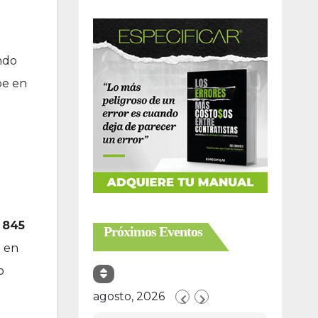
ndo
be en
 845
Próximos Eventos
o en
o
agosto, 2026