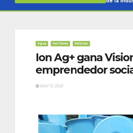
de la indus
Agua
Hot News
Noticias
Ion Ag+ gana Visio
emprendedor socia
NOV 17, 2021