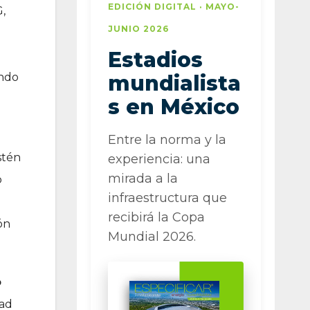
EDICIÓN DIGITAL · MAYO-
,
JUNIO 2026
Estadios
ando
mundialista
s en México
Entre la norma y la
stén
experiencia: una
mirada a la
o
infraestructura que
recibirá la Copa
ón
Mundial 2026.
o
dad