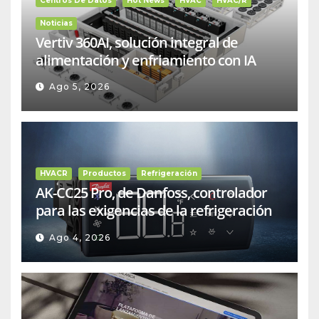
Centros De Datos
Hot News
HVAC
HVAC/R
Noticias
Vertiv 360AI, solución integral de
alimentación y enfriamiento con IA
Ago 5, 2026
HVACR
Productos
Refrigeración
AK-CC25 Pro, de Danfoss, controlador
para las exigencias de la refrigeración
comercial
Ago 4, 2026