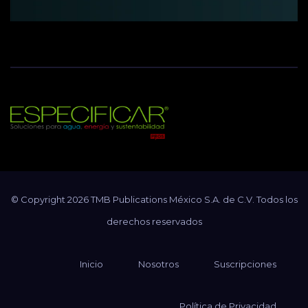
Revista Especificar
Soluciones para agua, energía y sustentabilidad
© Copyright 2026 TMB Publications México S.A. de C.V. Todos los
derechos reservados
Inicio
Nosotros
Suscripciones
Política de Privacidad