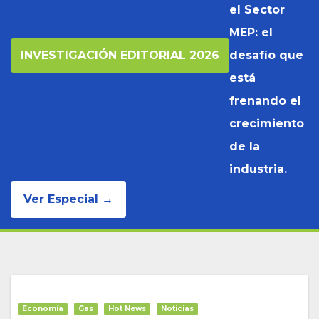
el Sector
MEP: el
INVESTIGACIÓN EDITORIAL 2026
desafío que
está
frenando el
crecimiento
de la
industria.
Ver Especial →
Economía
Gas
Hot News
Noticias