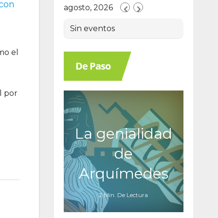
 con
agosto, 2026
Sin eventos
mo el
De Paso
l por
La genialidad
de
Arquímedes
2 Min. De Lectura