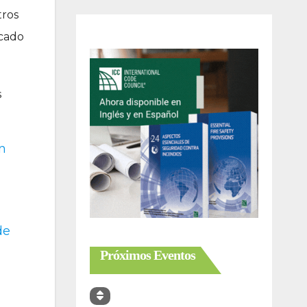
tros
rcado
s
on
de
Próximos Eventos