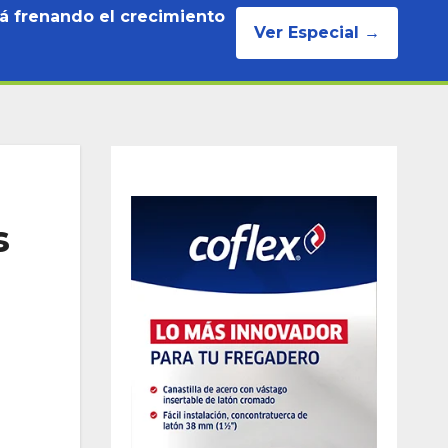
tá frenando el crecimiento
Ver Especial →
s