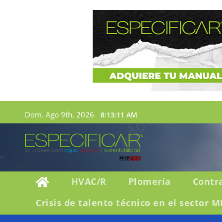
Dom. Ago 9th, 2026
8:13:13 AM
HVAC/R
Plomería
Contr
Crisis de talento técnico en el sector M