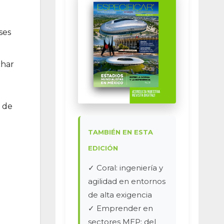
ses
char
o de
TAMBIÉN EN ESTA
EDICIÓN
✓ Coral: ingeniería y
agilidad en entornos
de alta exigencia
✓ Emprender en
sectores MEP: del