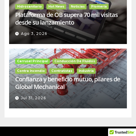
Hidrosanitario
Hot News
Noticias
Plomería
Plataforma de OB supera 70 mil visitas
desde su lanzamiento
Ago 3, 2026
Carrusel Principal
Conducción De Fluidos
Contra Incendio
Contratistas
Industria
Confianza y beneficio mutuo, pilares de
Global Mechanical
Jul 31, 2026