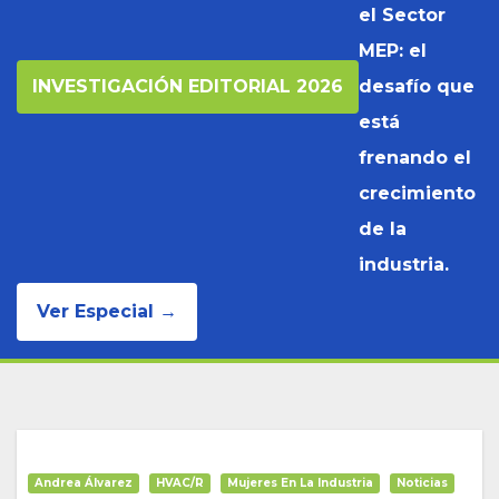
el Sector
MEP: el
INVESTIGACIÓN EDITORIAL 2026
desafío que
está
frenando el
crecimiento
de la
industria.
Ver Especial →
Andrea Álvarez
HVAC/R
Mujeres En La Industria
Noticias