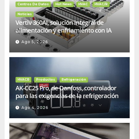
Centros De Datos
Hot News
HVAC
HVAC/R
Noticias
Vertiv 360AI, solución integral de
alimentación y enfriamiento con IA
Ago 5, 2026
HVACR
Productos
Refrigeración
AK-CC25 Pro, de Danfoss, controlador
para las exigencias de la refrigeración
comercial
Ago 4, 2026