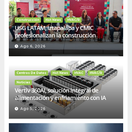
Construcción
Hot News
HVAC/R
USG LATAM, Iztapalapa y CMIC
profesionalizan la construcción
Ago 6, 2026
Centros De Datos
Hot News
HVAC
HVAC/R
Noticias
Vertiv 360AI, solución integral de
alimentación y enfriamiento con IA
Ago 5, 2026