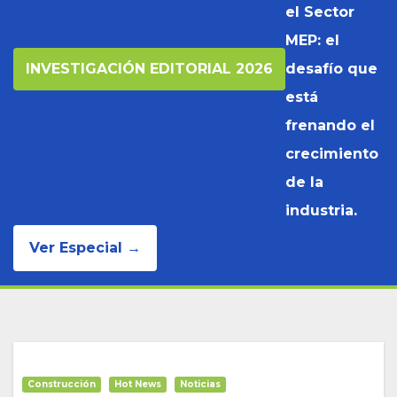
el Sector
MEP: el
INVESTIGACIÓN EDITORIAL 2026
desafío que
está
frenando el
crecimiento
de la
industria.
Ver Especial →
Construcción
Hot News
Noticias