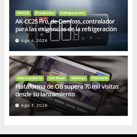
HVACR
Productos
Refrigeración
AK-CC25 Pro, de Danfoss, controlador
para las exigencias de la refrigeración
comercial
Ago 4, 2026
Hidrosanitario
Hot News
Noticias
Plomería
Plataforma de OB supera 70 mil visitas
desde su lanzamiento
Ago 3, 2026