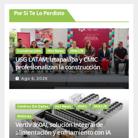
Por Si Te Lo Perdiste
Construcción
Hot News
HVAC/R
USG LATAM, Iztapalapa y CMIC
profesionalizan la construcción
Ago 6, 2026
Centros De Datos
Hot News
HVAC
HVAC/R
Noticias
Vertiv 360AI, solución integral de
alimentación y enfriamiento con IA