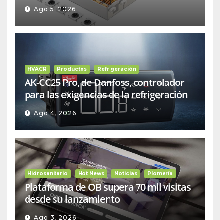
Ago 5, 2026
HVACR
Productos
Refrigeración
AK-CC25 Pro, de Danfoss, controlador
para las exigencias de la refrigeración
comercial
Ago 4, 2026
Hidrosanitario
Hot News
Noticias
Plomería
Plataforma de OB supera 70 mil visitas
desde su lanzamiento
Ago 3, 2026