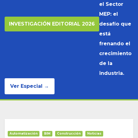
el Sector
MEP: el
INVESTIGACIÓN EDITORIAL 2026
desafío que
está
frenando el
crecimiento
de la
industria.
Ver Especial →
Automatización
BIM
Construcción
Noticias