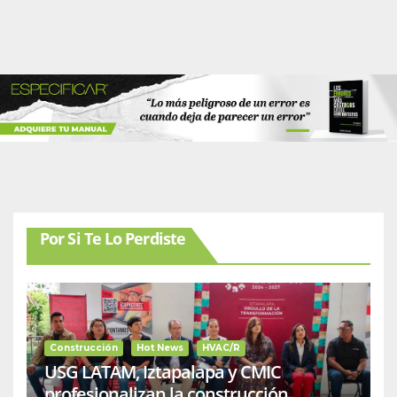
Por Si Te Lo Perdiste
Construcción
Hot News
HVAC/R
USG LATAM, Iztapalapa y CMIC
profesionalizan la construcción