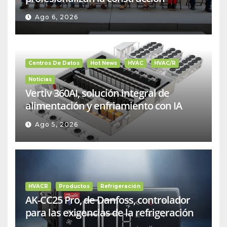
Ago 6, 2026
Centros De Datos
Hot News
HVAC
HVAC/R
Noticias
Vertiv 360AI, solución integral de
alimentación y enfriamiento con IA
Ago 5, 2026
HVACR
Productos
Refrigeración
AK-CC25 Pro, de Danfoss, controlador
para las exigencias de la refrigeración
comercial