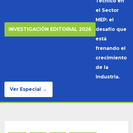
Técnico en
el Sector
MEP: el
INVESTIGACIÓN EDITORIAL 2026
desafío que
está
frenando el
crecimiento
de la
industria.
Ver Especial →