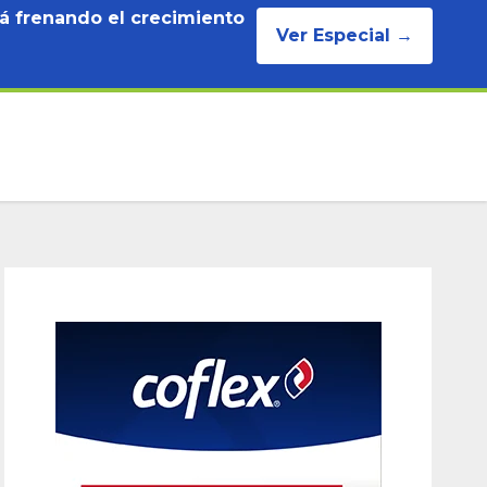
tá frenando el crecimiento
Ver Especial →