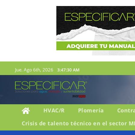
Jue. Ago 6th, 2026
3:47:31 AM
HVAC/R
Plomería
Contr
Crisis de talento técnico en el sector M