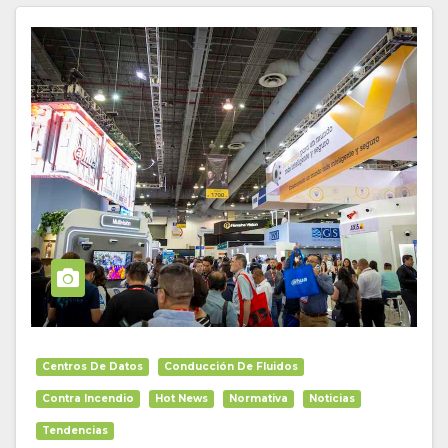
Centros De Datos
Conducción De Fluidos
Contra Incendio
Hot News
Normativa
Noticias
Tendencias