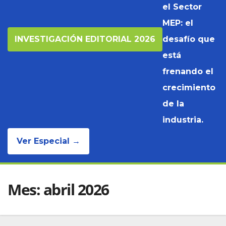
el Sector
MEP: el
INVESTIGACIÓN EDITORIAL 2026
desafío que
está
frenando el
crecimiento
de la
industria.
Ver Especial →
Mes:
abril 2026