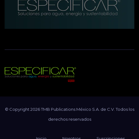
Revista Especificar
Soluciones para agua, energía y sustentabilidad
© Copyright 2026 TMB Publications México S.A. de C.V. Todos los
derechos reservados
Inicio
Nosotros
Suscripciones