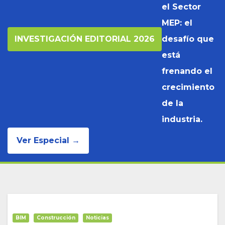
el Sector
MEP: el
INVESTIGACIÓN EDITORIAL 2026
desafío que
está
frenando el
crecimiento
de la
industria.
Ver Especial →
BIM
Construcción
Noticias