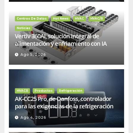
Centros De Datos
Hot News
HVAC
HVAC/R
Noticias
Vertiv 360AI, solución integral de
alimentación y enfriamiento con IA
Ago 5, 2026
HVACR
Productos
Refrigeración
AK-CC25 Pro, de Danfoss, controlador
para las exigencias de la refrigeración
comercial
Ago 4, 2026