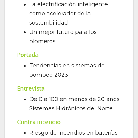
t
La electrificación inteligente
r
como acelerador de la
ó
n
sostenibilidad
i
Un mejor futuro para los
c
o
plomeros
*
Portada
Tendencias en sistemas de
bombeo 2023
Entrevista
De 0 a 100 en menos de 20 años:
Sistemas Hidrónicos del Norte
Contra incendio
Riesgo de incendios en baterías