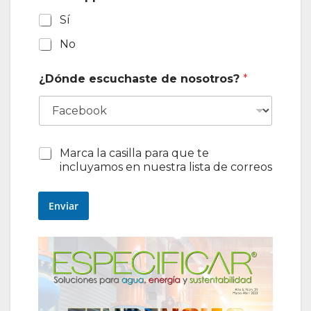
Sí
No
¿Dónde escuchaste de nosotros?
*
D
Marca la casilla para que te
e
incluyamos en nuestra lista de correos
s
e
o
Enviar
r
e
c
i
b
i
r
i