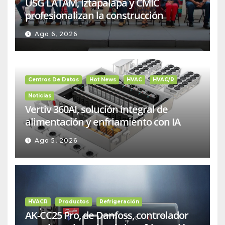
USG LATAM, Iztapalapa y CMIC
profesionalizan la construcción
Ago 6, 2026
Centros De Datos
Hot News
HVAC
HVAC/R
Noticias
Vertiv 360AI, solución integral de
alimentación y enfriamiento con IA
Ago 5, 2026
HVACR
Productos
Refrigeración
AK-CC25 Pro, de Danfoss, controlador