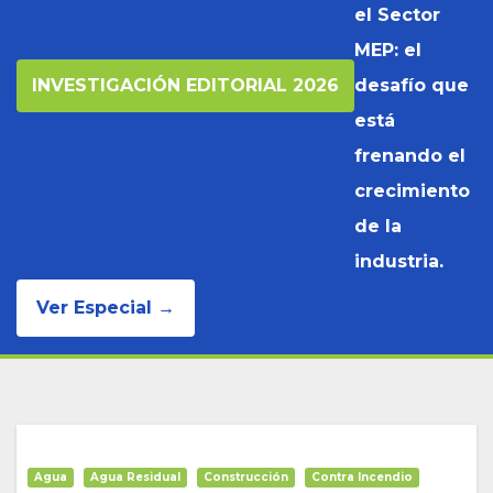
el Sector
MEP: el
INVESTIGACIÓN EDITORIAL 2026
desafío que
está
frenando el
crecimiento
de la
industria.
Ver Especial →
Agua
Agua Residual
Construcción
Contra Incendio